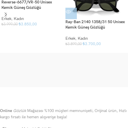
Reverse-6677/VR-50 Unisex
Kemik Güneş Gözlüğü
Erkek
,
Kadın
Ray-Ban 2140 1358/31 50 Unisex
₺
3.850,00
₺
3.999,00
Kemik Güneş Gözlüğü
Erkek
,
Kadın
₺
3.700,00
₺
3.899,00
Online
Gözlük
Mağazası %100 müşteri memnuniyeti, Orijinal ürün, Hızlı
kargo fırsatı ile hemen alışverişe başla!