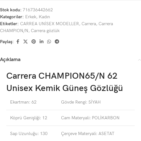
Stok kodu:
716736442662
Kategoriler:
Erkek
,
Kadın
Etiketler:
CARREA UNİSEX MODELLER
,
Carrera
,
Carrera
CHAMPION/N
,
Carrera gözlük
Paylaş:
Açıklama
Carrera CHAMPION65/N 62
Unisex Kemik Güneş Gözlüğü
Ekartman: 62
Gövde Rengi: SİYAH
Köprü Genişliği: 12
Cam Materyali: POLİKARBON
Sap Uzunluğu: 130
Çerçeve Materyali: ASETAT