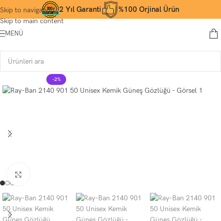
2 Yıl Garanti
%100 Orjinal Ürün
Skip to navigation
Skip to main content
MENÜ
-2%
Büyütmek için tıklayın