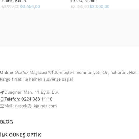
Erkek
,
Kadın
Erkek
,
Kadın
₺
3.650,00
₺
3.000,00
₺
3.999,00
₺
3.350,00
Online
Gözlük
Mağazası %100 müşteri memnuniyeti, Orijinal ürün, Hızlı
kargo fırsatı ile hemen alışverişe başla!
Duaçınarı Mah. 11 Eylül Blv.
Telefon: 0224 368 11 10
Mail: destek@ilkgunes.com
BLOG
Sizlere yardımcı olmaktan mutluluk
İLK GÜNEŞ OPTIK