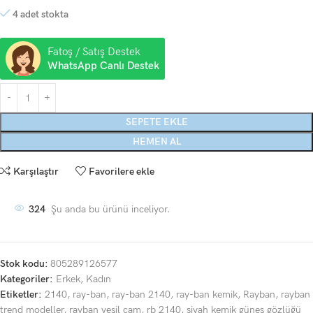
4 adet stokta
Fatoş / Satış Destek
WhatsApp Canlı Destek
SEPETE EKLE
HEMEN AL
Karşılaştır
Favorilere ekle
324
Şu anda bu ürünü inceliyor.
Stok kodu:
805289126577
Kategoriler:
Erkek
,
Kadın
Etiketler:
2140
,
ray-ban
,
ray-ban 2140
,
ray-ban kemik
,
Rayban
,
rayban
trend modeller
,
rayban yeşil cam
,
rb 2140
,
siyah kemik güneş gözlüğü