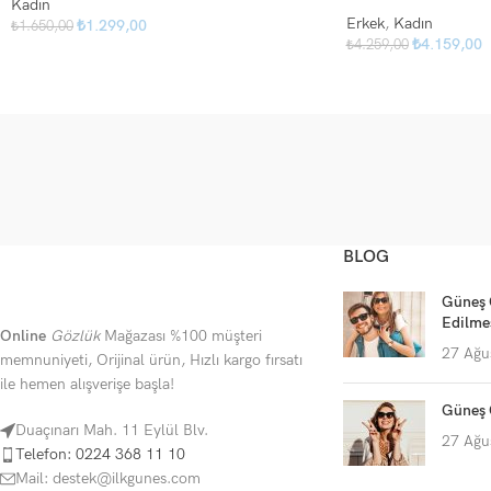
Kadın
Erkek
,
Kadın
₺
1.299,00
₺
1.650,00
₺
4.159,00
₺
4.259,00
BLOG
Güneş 
Edilme
Online
Gözlük
Mağazası %100 müşteri
27 Ağu
memnuniyeti, Orijinal ürün, Hızlı kargo fırsatı
ile hemen alışverişe başla!
Güneş 
Duaçınarı Mah. 11 Eylül Blv.
27 Ağu
Telefon: 0224 368 11 10
Mail: destek@ilkgunes.com