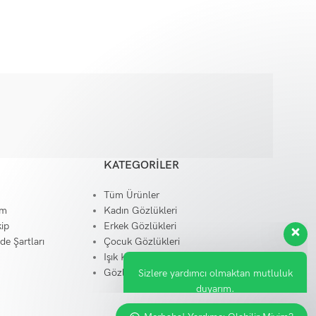
Erkek
,
Kadın
₺
3.150,
₺
3.599,00
KATEGORILER
Sizlere yardımcı olmaktan mutluluk
duyarım.
Tüm Ürünler
im
Kadın Gözlükleri
ip
Erkek Gözlükleri
Merhaba, İyi Günler Dilerim.
ade Şartları
Çocuk Gözlükleri
Işık Korumalı Gözlükler
Gözlük Aksesuar