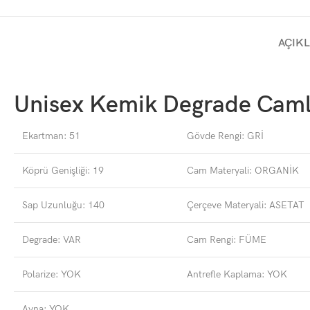
AÇIK
Unisex Kemik Degrade Caml
Ekartman: 51
Gövde Rengi: GRİ
Köprü Genişliği: 19
Cam Materyali: ORGANİK
Sap Uzunluğu: 140
Çerçeve Materyali: ASETAT
Degrade: VAR
Cam Rengi: FÜME
Polarize: YOK
Antrefle Kaplama: YOK
Ayna: YOK