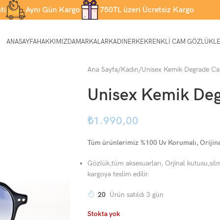
ti
Aynı Gün Kargo
750TL üzeri Ücretsiz Kargo
ANASAYFA
HAKKIMIZDA
MARKALAR
KADIN
ERKEK
RENKLI CAM GÖZLÜKL
Ana Sayfa
Kadın
Unisex Kemik Degrade Ca
Unisex Kemik Deg
₺
1.990,00
Tüm ürünlerimiz %100 Uv Korumalı, Orijinal,
Gözlük,tüm aksesuarları, Orjinal kutusu,silm
kargoya teslim edilir.
20
Ürün satıldı 3 gün
Stokta yok