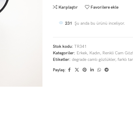
Karşılaştır
Favorilere ekle
231
Şu anda bu ürünü inceliyor.
Stok kodu:
TR341
Kategoriler:
Erkek
,
Kadın
,
Renkli Cam Gözl
Etiketler:
degrade camlı gözlükler
,
farklı t
Paylaş: