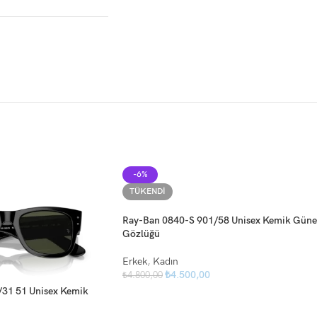
-6%
TÜKENDI
Ray-Ban 0840-S 901/58 Unisex Kemik Güne
Gözlüğü
Erkek
,
Kadın
₺
4.500,00
₺
4.800,00
31 51 Unisex Kemik