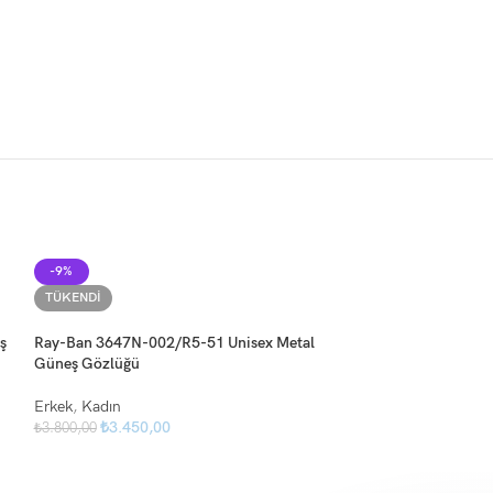
-9%
-12%
TÜKENDI
ş
Ray-Ban 3647N-002/R5-51 Unisex Metal
Güneş Gözlüğü
Erkek
,
Kadın
₺
3.450,00
₺
3.800,00
Ray-Ban 3688 004
Gözlüğü