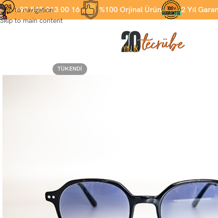
+90 545 913 00 16
%100 Orjinal Ürün
2 Yıl Garan
Skip to navigation
Skip to main content
TÜKENDI