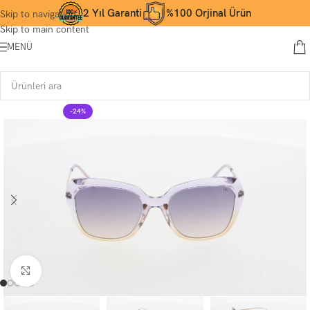
2 Yıl Garanti
%100 Orjinal Ürün
Skip to navigation
Skip to main content
MENÜ
-24%
Büyütmek için tıklayın