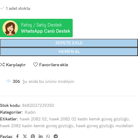
1 adet stokta
Fatoş / Satış Destek
WhatsApp Canlı Destek
SEPETE EKLE
HEMEN AL
Karşılaştır
Favorilere ekle
306
Şu anda bu ürünü inceliyor.
Stok kodu:
8682037239350
Kategoriler:
Kadın
Etiketler:
hawk 2082 02
,
hawk 2082 02 kadın kemik güneş gözlüğü
,
hawk 2082 kadın kemik güneş gözlüğü
,
hawk güneş gözlüğü modelleri
Paylaş: