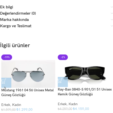
Ek bilgi
Değerlendirmeler (0)
Marka hakkında
Kargo ve Teslimat
İlgili ürünler
-19%
-2%
Ray-Ban 0840-S 901/31 51 Unisex
Mustang 1961 04 56 Unisex Metal
Kemik Güneş Gözlüğü
Güneş Gözlüğü
Erkek
,
Kadın
Erkek
,
Kadın
₺
4.159,00
₺
4.259,00
₺
1.299,00
₺
1.599,00