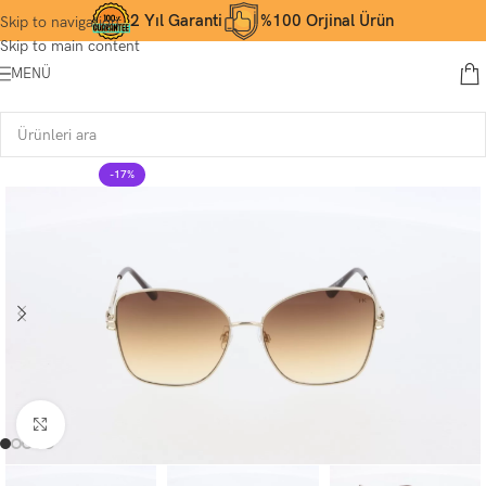
2 Yıl Garanti
%100 Orjinal Ürün
Skip to navigation
Skip to main content
MENÜ
-17%
Büyütmek için tıklayın