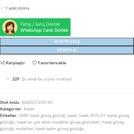
1 adet stokta
Fatoş / Satış Destek
WhatsApp Canlı Destek
SEPETE EKLE
HEMEN AL
Karşılaştır
Favorilere ekle
229
Şu anda bu ürünü inceliyor.
Stok kodu:
8682037239169
Kategoriler:
Kadın
Etiketler:
2085 hawk güneş gözlüğ
,
hawk
,
hawk 2076 01 metal güneş
gözlüğü
,
hawk en çok satan modeller güneş gözlükleri
,
hawk güneş
gözlüğü modelleri
,
hawk kadın güneş gözlüğü