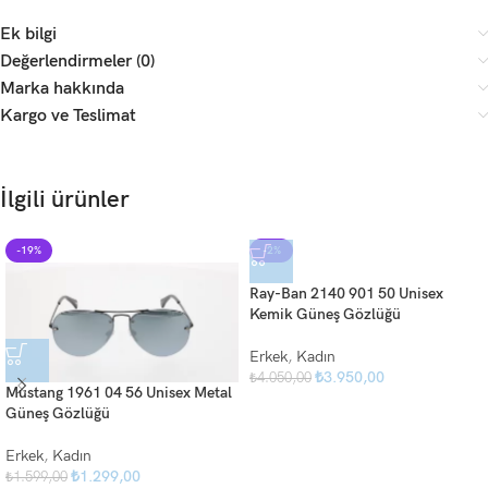
Ek bilgi
Değerlendirmeler (0)
Marka hakkında
Kargo ve Teslimat
İlgili ürünler
-19%
-2%
Ray-Ban 2140 901 50 Unisex
Kemik Güneş Gözlüğü
Erkek
,
Kadın
₺
3.950,00
₺
4.050,00
Mustang 1961 04 56 Unisex Metal
Güneş Gözlüğü
Erkek
,
Kadın
₺
1.299,00
₺
1.599,00