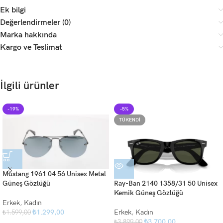
Ek bilgi
Değerlendirmeler (0)
Marka hakkında
Kargo ve Teslimat
İlgili ürünler
-19%
-5%
TÜKENDI
Mustang 1961 04 56 Unisex Metal
Güneş Gözlüğü
Ray-Ban 2140 1358/31 50 Unisex
Kemik Güneş Gözlüğü
Erkek
,
Kadın
₺
1.299,00
Erkek
,
Kadın
₺
1.599,00
₺
3.700,00
₺
3.899,00