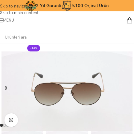
2 Yıl Garanti
%100 Orjinal Ürün
Skip to navigation
Skip to main content
MENÜ
-14%
Büyütmek için tıklayın