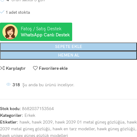
1 adet stokta
Fatoş / Satış Destek
WhatsApp Canlı Destek
SEPETE EKLE
HEMEN AL
Karşılaştır
Favorilere ekle
318
Şu anda bu ürünü inceliyor.
Stok kodu:
8682037153564
Kategoriler:
Erkek
Etiketler:
hawk
,
hawk 2039
,
hawk 2039 01 metal güneş gözlüğüa
,
hawk
2039 metal güneş gözlüğü
,
hawk en tarz modeller
,
hawk güneş gözlüğü
,
hawk unisex güneş gözlük modelleri