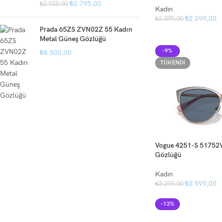
₺
2.795,00
₺
2.925,00
Kadın
₺
2.099,00
₺
2.399,00
Prada 65ZS ZVN02Z 55 Kadın
Metal Güneş Gözlüğü
-9%
₺
8.500,00
TÜKENDI
Vogue 4251-S 51752V
Gözlüğü
Kadın
₺
2.999,00
₺
3.299,00
-13%