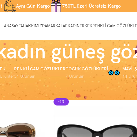
ti
Aynı Gün Kargo
750TL üzeri Ücretsiz Kargo
ANASAYFA
HAKKIMIZDA
MARKALAR
KADIN
ERKEK
RENKLI CAM GÖZLÜKL
kadın güneş gö
EK
RENKLI CAM GÖZLÜKLER
ÇOCUK GÖZLÜKLERI
MAVI I
Ürünler
34 Ürünler
7 Ürünler
14 Ürün
ogue kadın güneş gözlüğü” olarak etiketlendi
Sayfa 3
Göster
9
12
-4%