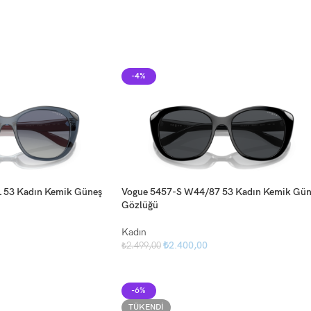
-4%
 53 Kadın Kemik Güneş
Vogue 5457-S W44/87 53 Kadın Kemik Gün
Gözlüğü
Kadın
₺
2.400,00
₺
2.499,00
-6%
TÜKENDI