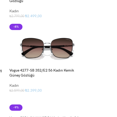
Gözlüğü
Kadın
₺
2.499,00
₺
2.799,00
-8%
ş
Vogue 4277-SB 352/E2 56 Kadın Kemik
Güneş Gözlüğü
Kadın
₺
2.399,00
₺
2.599,00
-9%