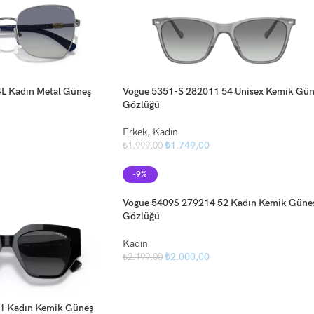
L Kadın Metal Güneş
Vogue 5351-S 282011 54 Unisex Kemik Gün
Gözlüğü
Erkek
,
Kadın
₺
1.749,00
₺
1.999,00
-9%
Vogue 5409S 279214 52 Kadın Kemik Güne
Gözlüğü
Kadın
₺
2.000,00
₺
2.199,00
1 Kadın Kemik Güneş