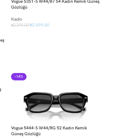
Vogue 5351-S W44/87 54 Kadın Kemik Güneş
Gözlüğü
Kadın
₺
2.099,00
₺
2.299,00
eş
-14%
ş
Vogue 5444-S W44/8G 52 Kadın Kemik
Güneş Gözlüğü