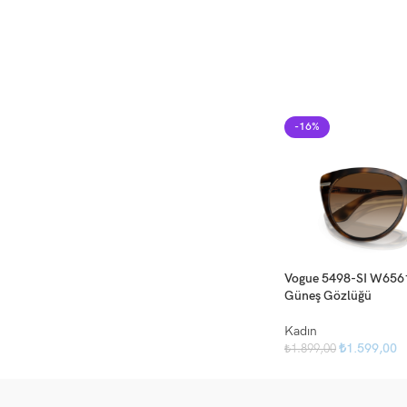
-16%
Vogue 5498-SI W656
Güneş Gözlüğü
Kadın
₺
1.599,00
₺
1.899,00