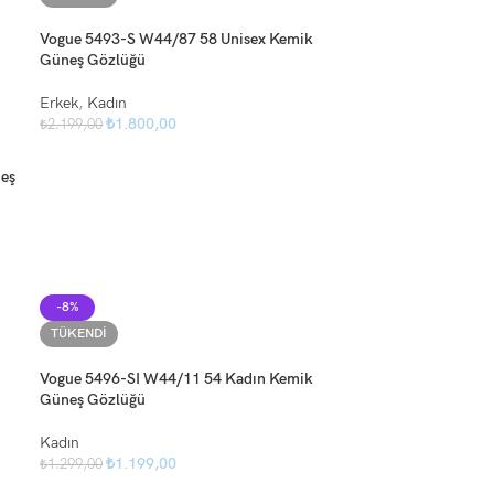
Vogue 5493-S W44/87 58 Unisex Kemik
Güneş Gözlüğü
Erkek
,
Kadın
₺
1.800,00
₺
2.199,00
eş
-8%
TÜKENDI
Vogue 5496-SI W44/11 54 Kadın Kemik
Güneş Gözlüğü
Kadın
₺
1.199,00
₺
1.299,00