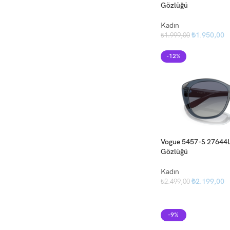
Gözlüğü
Kadın
₺
1.950,00
₺
1.999,00
-12%
Vogue 5457-S 27644L
Gözlüğü
Kadın
₺
2.199,00
₺
2.499,00
-9%