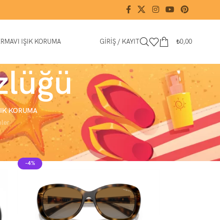
ER
MAVI IŞIK KORUMA
GIRIŞ / KAYIT
₺
0,00
zlüğü
ŞIK KORUMA
ler
18
24
-4%