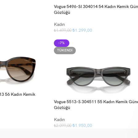
Vogue 5496-SI 304014 54 Kadın Kemik Gün
Gözlüğü
Kadın
₺
1.299,00
₺
1.499,00
-7%
TÜKENDI
13 56 Kadın Kemik
Vogue 5513-S 304511 55 Kadın Kemik Gün
Gözlüğü
Kadın
₺
1.950,00
₺
2.099,00