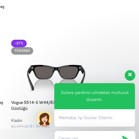
eş
-37%
TÜKENDI
Sizlere yardımcı olmaktan mutluluk
duyarım.
eş
Vogue 5514-S W44/87 Kadın Kemik Güneş
Gözlüğü
Merhaba, İyi Günler Dilerim.
Kadın
₺
1.899,00
₺
2.999,00