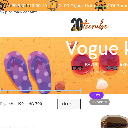
+90 545 913 00 16
%100 Orjinal Ürün
2 Yıl Garan
Skip to navigation
Skip to main content
Vogue 
KADIN
ERK
248 Ürünler
158 
FIYATA GÖRE
Ana Sayfa
Ürünler “V
-12%
TÜKENDI
Fiyat:
₺1.190
—
₺3.700
FILTRELE