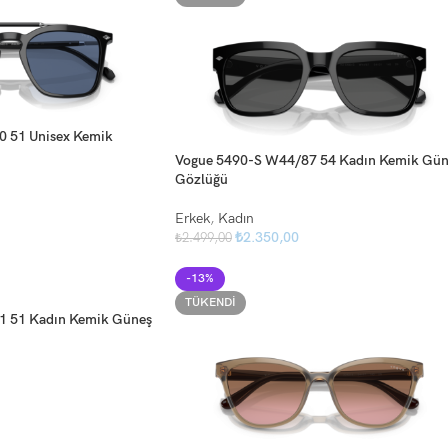
 51 Unisex Kemik
Vogue 5490-S W44/87 54 Kadın Kemik Gün
Gözlüğü
Erkek
,
Kadın
₺
2.350,00
₺
2.499,00
-13%
TÜKENDI
1 51 Kadın Kemik Güneş