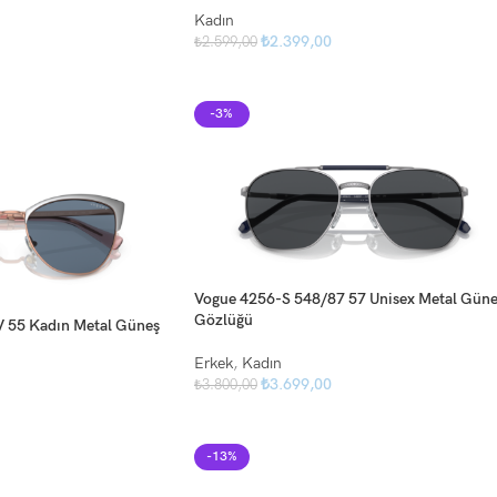
Kadın
₺
2.399,00
₺
2.599,00
-3%
Vogue 4256-S 548/87 57 Unisex Metal Güne
Gözlüğü
 55 Kadın Metal Güneş
Erkek
,
Kadın
₺
3.699,00
₺
3.800,00
-13%