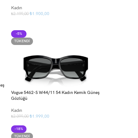
Kadın
₺
1.900,00
₺
2.199,00
-5%
TÜKENDI
eş
Vogue 5462-S W44/11 54 Kadın Kemik Güneş
Gözlüğü
Kadın
₺
1.999,00
₺
2.099,00
-18%
TÜKENDI