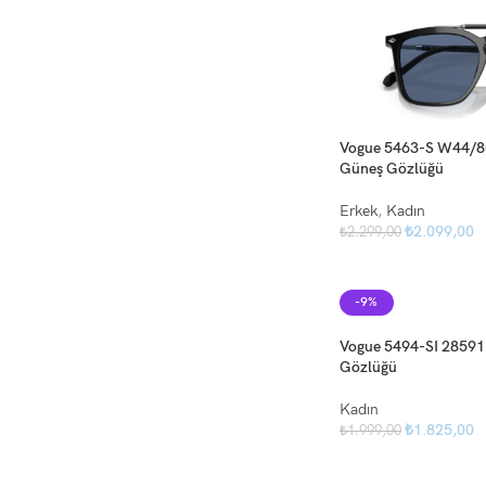
Vogue 5463-S W44/80
Güneş Gözlüğü
Erkek
,
Kadın
₺
2.099,00
₺
2.299,00
-9%
Vogue 5494-SI 28591
Gözlüğü
Kadın
₺
1.825,00
₺
1.999,00