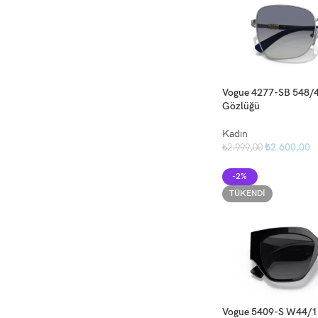
Vogue 4277-SB 548/4
Gözlüğü
Kadın
₺
2.600,00
₺
2.999,00
-2%
TÜKENDI
Vogue 5409-S W44/1