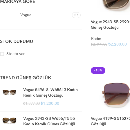
MARKAYA GÖRE
Vogue
27
Vogue 2943-SB 2990
Güneş Gözlüğü
Kadın
STOK DURUMU
₺
2.200,00
₺
2.499,00
Stokta var
-13%
TREND GÜNEŞ GÖZLÜK
Vogue 5496-SI W65613 Kadın
Kemik Güneş Gözlüğü
₺
1.200,00
₺
1.399,00
Vogue 2943-SB W656/T5 55
Vogue 4199-S 515270
Kadın Kemik Güneş Gözlüğü
Gözlüğü