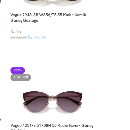
Vogue 2943-SB W656/T5 55 Kadın Kemik
Güneş Gözlüğü
Kadın
₺
2.795,00
₺
2.925,00
-11%
TÜKENDI
ş
Vogue 4251-S 51708H 55 Kadın Kemik Güneş