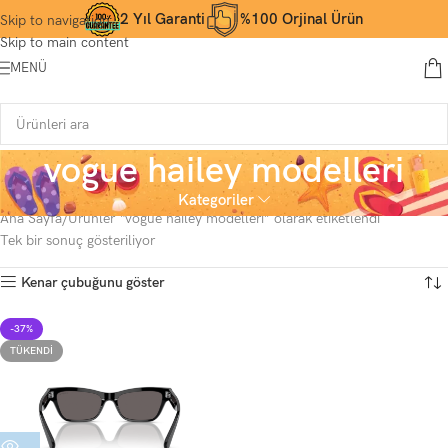
2 Yıl Garanti
%100 Orjinal Ürün
Skip to navigation
Skip to main content
MENÜ
vogue hailey modelleri
Kategoriler
Ana Sayfa
Ürünler “vogue hailey modelleri” olarak etiketlendi
Tek bir sonuç gösteriliyor
Kenar çubuğunu göster
-37%
TÜKENDI