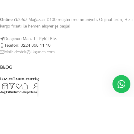
Online
Gözlük
Mağazası %100 müşteri memnuniyeti, Orijinal ürün, Hızlı
kargo fırsatı ile hemen alışverişe başla!
Duaçınarı Mah. 11 Eylül Blv.
Telefon: 0224 368 11 10
Mail: destek@ilkgunes.com
BLOG
İLK GÜNEŞ OPTIK
Sizlere yardımcı olmaktan mutluluk
duyarım.
YARDIM
Mağaza
Filtreler
Favoriler
Sepet
Hesabım
KATEGORILER
Merhaba, İyi Günler Dilerim.
Telif Hakkı Saklıdır
İlkGüneş Optik
mağaza
2023
SunShine Tema
.