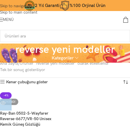
2 Yıl Garanti
%100 Orjinal Ürün
Skip to navigation
Skip to main content
MENÜ
reverse yeni modeller
Kategoriler
Ana Sayfa
Ürünler “reverse yeni modeller” olarak etiketlendi
Tek bir sonuç gösteriliyor
Kenar çubuğunu göster
-4%
TÜKENDI
Ray-Ban 0502-S-Wayfarer
Reverse-6677/VR-50 Unisex
Kemik Güneş Gözlüğü