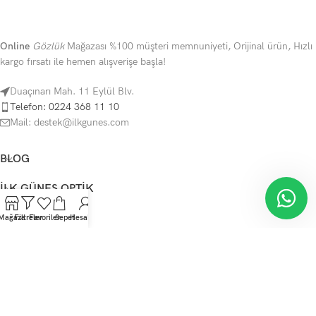
Online
Gözlük
Mağazası %100 müşteri memnuniyeti, Orijinal ürün, Hızlı
kargo fırsatı ile hemen alışverişe başla!
Duaçınarı Mah. 11 Eylül Blv.
Telefon: 0224 368 11 10
Mail: destek@ilkgunes.com
BLOG
İLK GÜNEŞ OPTIK
YARDIM
Mağaza
Filtreler
Favoriler
Sepet
Hesabım
KATEGORILER
Telif Hakkı Saklıdır
İlkGüneş Optik
mağaza
2023
SunShine Tema
.