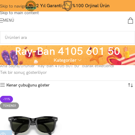
2 Yıl Garanti
%100 Orjinal Ürün
Skip to navigation
Skip to main content
MENÜ
Ray-Ban 4105 601 50
Kategoriler
Ana Sayfa
Ürünler “Ray-Ban 4105 601 50” olarak etiketlendi
Tek bir sonuç gösteriliyor
Kenar çubuğunu göster
-11%
TÜKENDI