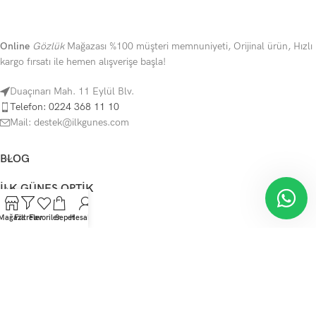
Online
Gözlük
Mağazası %100 müşteri memnuniyeti, Orijinal ürün, Hızlı
kargo fırsatı ile hemen alışverişe başla!
Duaçınarı Mah. 11 Eylül Blv.
Telefon: 0224 368 11 10
Mail: destek@ilkgunes.com
BLOG
İLK GÜNEŞ OPTIK
YARDIM
Mağaza
Filtreler
Favoriler
Sepet
Hesabım
KATEGORILER
Telif Hakkı Saklıdır
İlkGüneş Optik
mağaza
2023
SunShine Tema
.