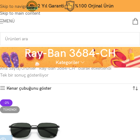
2 Yıl Garanti
%100 Orjinal Ürün
Skip to navigation
Skip to main content
MENÜ
Ray-Ban 3684-CH
Kategoriler
Ana Sayfa
Ürünler “Ray-Ban 3684-CH” olarak etiketlendi
Tek bir sonuç gösteriliyor
Kenar çubuğunu göster
-2%
TÜKENDI