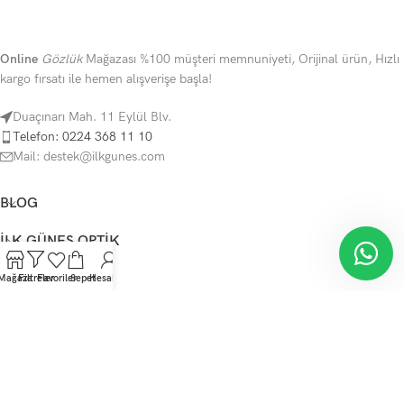
Online
Gözlük
Mağazası %100 müşteri memnuniyeti, Orijinal ürün, Hızlı
kargo fırsatı ile hemen alışverişe başla!
Duaçınarı Mah. 11 Eylül Blv.
Telefon: 0224 368 11 10
Mail: destek@ilkgunes.com
BLOG
İLK GÜNEŞ OPTIK
YARDIM
Mağaza
Filtreler
Favoriler
Sepet
Hesabım
KATEGORILER
Telif Hakkı Saklıdır
İlkGüneş Optik
mağaza
2023
SunShine Tema
.