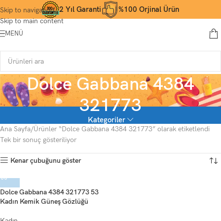
2 Yıl Garanti
%100 Orjinal Ürün
Skip to navigation
Skip to main content
MENÜ
Dolce Gabbana 4384
321773
Kategoriler
Ana Sayfa
Ürünler “Dolce Gabbana 4384 321773” olarak etiketlendi
Tek bir sonuç gösteriliyor
Kenar çubuğunu göster
Dolce Gabbana 4384 321773 53
Kadın Kemik Güneş Gözlüğü
Kadın