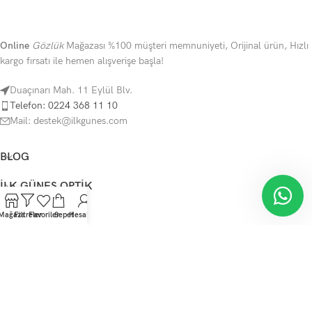
Online
Gözlük
Mağazası %100 müşteri memnuniyeti, Orijinal ürün, Hızlı
kargo fırsatı ile hemen alışverişe başla!
Duaçınarı Mah. 11 Eylül Blv.
Telefon: 0224 368 11 10
Mail: destek@ilkgunes.com
BLOG
İLK GÜNEŞ OPTIK
YARDIM
Mağaza
Filtreler
Favoriler
Sepet
Hesabım
KATEGORILER
Telif Hakkı Saklıdır
İlkGüneş Optik
mağaza
2023
SunShine Tema
.