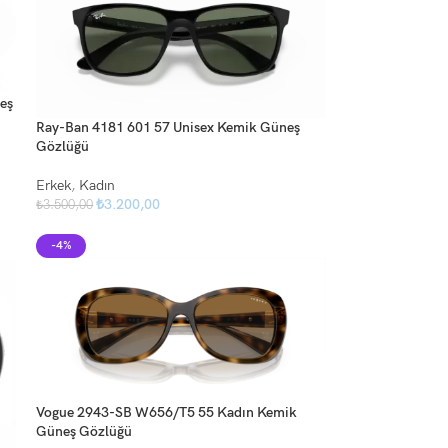
eş
Ray-Ban 4181 601 57 Unisex Kemik Güneş
Gözlüğü
Erkek
,
Kadın
₺
3.200,00
₺
3.500,00
-4%
Vogue 2943-SB W656/T5 55 Kadın Kemik
Güneş Gözlüğü