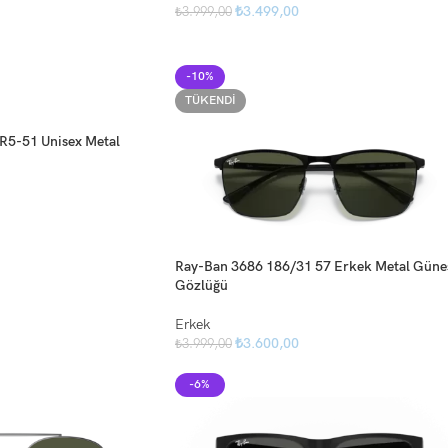
₺
3.499,00
₺
3.999,00
-10%
TÜKENDI
5-51 Unisex Metal
Ray-Ban 3686 186/31 57 Erkek Metal Güne
Gözlüğü
Erkek
₺
3.600,00
₺
3.999,00
-6%