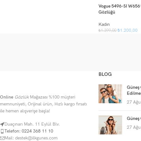
Vogue 5496-SI W656
Gözlüğü
Kadın
₺
1.200,00
₺
1.399,00
BLOG
Güneş 
Edilme
Online
Gözlük
Mağazası %100 müşteri
27 Ağu
memnuniyeti, Orijinal ürün, Hızlı kargo fırsatı
ile hemen alışverişe başla!
Güneş 
Duaçınarı Mah. 11 Eylül Blv.
27 Ağu
Telefon: 0224 368 11 10
Mail: destek@ilkgunes.com