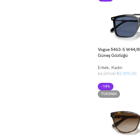
Vogue 5463-S W44/80
Güneş Gözlüğü
Erkek
,
Kadın
₺
2.099,00
₺
2.299,00
-14%
TÜKENDI