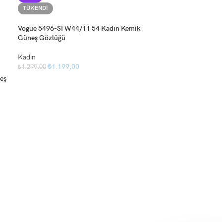
TÜKENDI
Vogue 5496-SI W44/11 54 Kadın Kemik
Güneş Gözlüğü
Kadın
₺
1.199,00
₺
1.299,00
eş