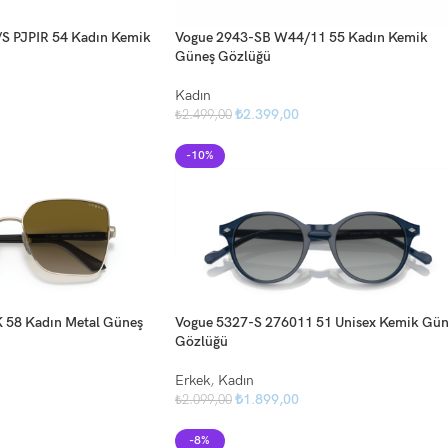
/S PJPIR 54 Kadın Kemik
Vogue 2943-SB W44/11 55 Kadın Kemik
Güneş Gözlüğü
Kadın
₺
2.399,00
₺
2.499,00
-10%
 58 Kadın Metal Güneş
Vogue 5327-S 276011 51 Unisex Kemik Gün
Gözlüğü
Erkek
,
Kadın
₺
1.899,00
₺
2.099,00
-8%