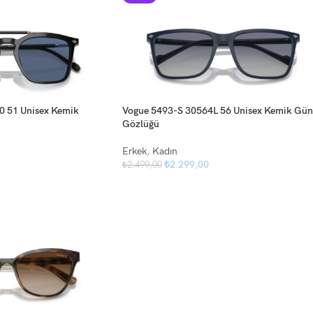
 51 Unisex Kemik
Vogue 5493-S 30564L 56 Unisex Kemik Gün
Gözlüğü
Erkek
,
Kadın
₺
2.299,00
₺
2.499,00