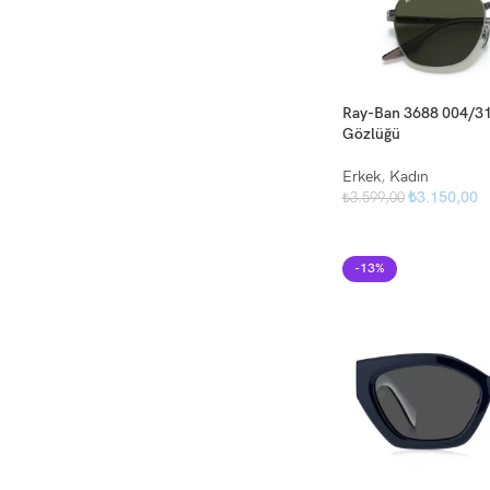
Ray-Ban 3688 004/31
Gözlüğü
Erkek
,
Kadın
₺
3.150,00
₺
3.599,00
-13%