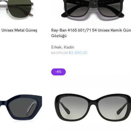
 Unisex Metal Güneş
Ray-Ban 4165 601/71 54 Unisex Kemik Gün
Gözlüğü
Erkek
,
Kadın
₺
3.850,00
₺
4.099,00
-4%