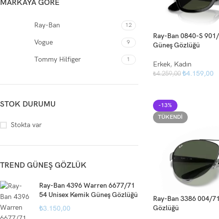
MARKAYA GÖRE
Ray-Ban
12
Ray-Ban 0840-S 901/
Vogue
9
Güneş Gözlüğü
Tommy Hilfiger
1
Erkek
,
Kadın
₺
4.159,00
₺
4.259,00
STOK DURUMU
-13%
TÜKENDI
Stokta var
TREND GÜNEŞ GÖZLÜK
Ray-Ban 4396 Warren 6677/71
54 Unisex Kemik Güneş Gözlüğü
Ray-Ban 3386 004/71
Gözlüğü
₺
3.150,00