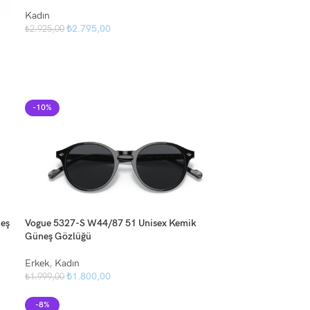
Kadın
₺
2.795,00
₺
2.925,00
-10%
eş
Vogue 5327-S W44/87 51 Unisex Kemik
Güneş Gözlüğü
Erkek
,
Kadın
₺
1.800,00
₺
1.999,00
-8%