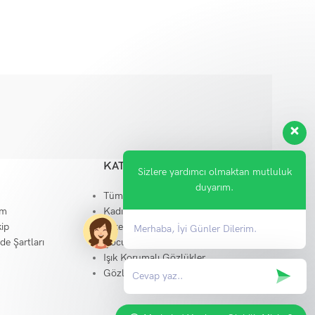
KATEGORILER
Sizlere yardımcı olmaktan mutluluk
duyarım.
Tüm Ürünler
im
Kadın Gözlükleri
ip
Erkek Gözlükleri
Merhaba, İyi Günler Dilerim.
ade Şartları
Çocuk Gözlükleri
Işık Korumalı Gözlükler
Gözlük Aksesuar