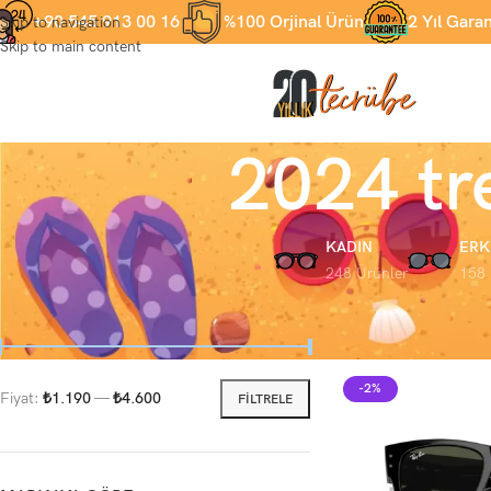
+90 545 913 00 16
%100 Orjinal Ürün
2 Yıl Garan
Skip to navigation
Skip to main content
2024 tr
KADIN
ERK
248 Ürünler
158 
FIYATA GÖRE
Ana Sayfa
Ürünler “2
Göster
9
12
1
-2%
Fiyat:
₺1.190
—
₺4.600
FILTRELE