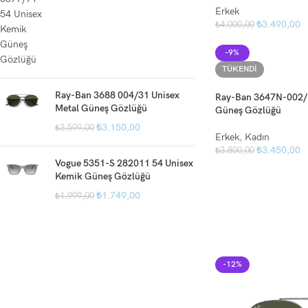
Erkek
₺
3.490,00
₺
4.000,00
-9%
TÜKENDI
Ray-Ban 3688 004/31 Unisex
Ray-Ban 3647N-002/R
Metal Güneş Gözlüğü
Güneş Gözlüğü
₺
3.150,00
₺
3.599,00
Erkek
,
Kadın
₺
3.450,00
₺
3.800,00
Vogue 5351-S 282011 54 Unisex
Kemik Güneş Gözlüğü
₺
1.749,00
₺
1.999,00
-12%