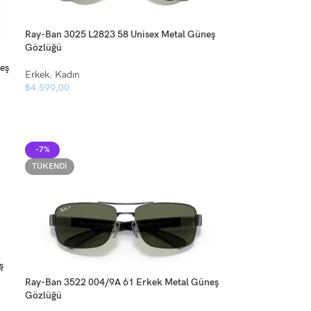
Ray-Ban 3025 L2823 58 Unisex Metal Güneş
Gözlüğü
eş
Erkek
,
Kadın
₺
4.599,00
-7%
TÜKENDI
ş
Ray-Ban 3522 004/9A 61 Erkek Metal Güneş
Gözlüğü