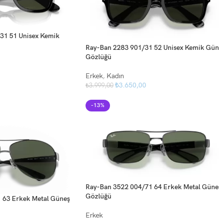
31 51 Unisex Kemik
Ray-Ban 2283 901/31 52 Unisex Kemik Gün
Gözlüğü
Erkek
,
Kadın
₺
3.650,00
₺
3.999,00
-13%
Ray-Ban 3522 004/71 64 Erkek Metal Güne
Gözlüğü
 63 Erkek Metal Güneş
Erkek