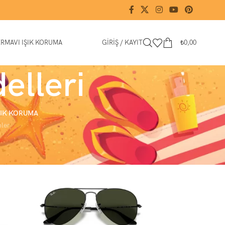
ER
MAVI IŞIK KORUMA
GIRIŞ / KAYIT
₺
0,00
elleri
ŞIK KORUMA
ler