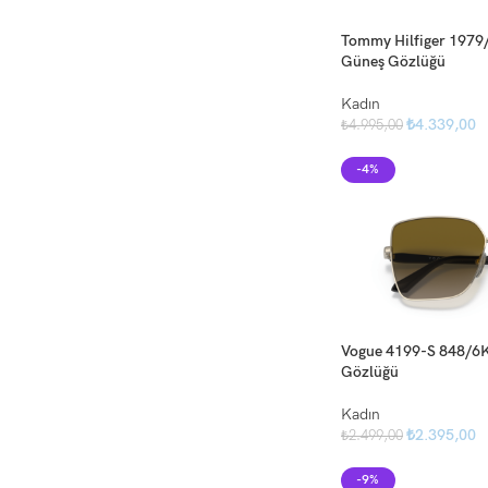
Tommy Hilfiger 1979
Güneş Gözlüğü
Kadın
₺
4.339,00
₺
4.995,00
-4%
Vogue 4199-S 848/6K
Gözlüğü
Kadın
₺
2.395,00
₺
2.499,00
-9%