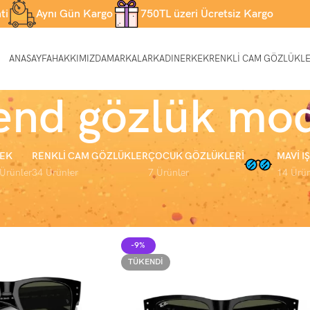
ti
Aynı Gün Kargo
750TL üzeri Ücretsiz Kargo
ANASAYFA
HAKKIMIZDA
MARKALAR
KADIN
ERKEK
RENKLI CAM GÖZLÜKL
end gözlük mod
EK
RENKLI CAM GÖZLÜKLER
ÇOCUK GÖZLÜKLERI
MAVI I
Ürünler
34 Ürünler
7 Ürünler
14 Ürün
024 trend gözlük modelleri” olarak etiketlendi
Sayfa 2
8
24
-9%
TÜKENDI