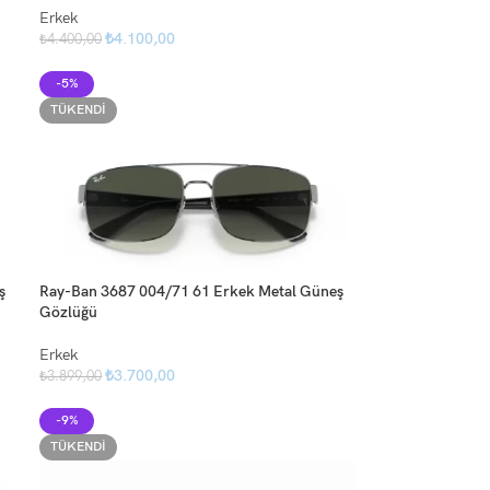
Erkek
₺
4.100,00
₺
4.400,00
-5%
TÜKENDI
ş
Ray-Ban 3687 004/71 61 Erkek Metal Güneş
Gözlüğü
Erkek
₺
3.700,00
₺
3.899,00
-9%
TÜKENDI